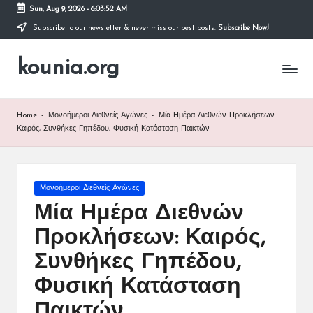
Sun, Aug 9, 2026
-
6:03:53 AM
Subscribe to our newsletter & never miss our best posts.
Subscribe Now!
Skip
to
kounia.org
content
Home
-
Μονοήμεροι Διεθνείς Αγώνες
-
Μία Ημέρα Διεθνών Προκλήσεων:
Καιρός, Συνθήκες Γηπέδου, Φυσική Κατάσταση Παικτών
Posted
Μονοήμεροι Διεθνείς Αγώνες
in
Μία Ημέρα Διεθνών
Προκλήσεων: Καιρός,
Συνθήκες Γηπέδου,
Φυσική Κατάσταση
Παικτών