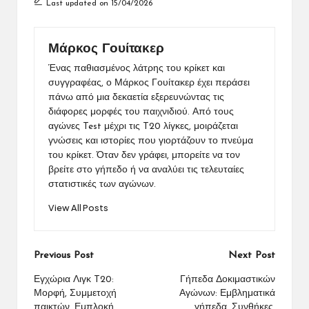
Last updated on 15/04/2026
Μάρκος Γουίτακερ
Ένας παθιασμένος λάτρης του κρίκετ και
συγγραφέας, ο Μάρκος Γουίτακερ έχει περάσει
πάνω από μια δεκαετία εξερευνώντας τις
διάφορες μορφές του παιχνιδιού. Από τους
αγώνες Test μέχρι τις T20 λίγκες, μοιράζεται
γνώσεις και ιστορίες που γιορτάζουν το πνεύμα
του κρίκετ. Όταν δεν γράφει, μπορείτε να τον
βρείτε στο γήπεδο ή να αναλύει τις τελευταίες
στατιστικές των αγώνων.
View All Posts
Post
Previous Post
Next Post
navigation
Εγχώρια Λιγκ T20:
Γήπεδα Δοκιμαστικών
Μορφή, Συμμετοχή
Αγώνων: Εμβληματικά
παικτών, Εμπλοκή
γήπεδα, Συνθήκες,