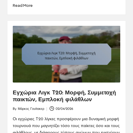
Read More
Εγχώρια Λιγκ T20: Μορφή, Συμμετοχή
παικτών, Εμπλοκή φιλάθλων
By
Μάρκος Γουίτακερ
02/04/2026
Posted
by
Οι εγχώριες T20 λίγκες προσφέρουν μια δυναμική μορφή
τουρνουά που μαγνητίζει τόσο τους παίκτες όσο και τους
φιλάθλους, με διάφορους τύπους αγώνων που ενισχύουν