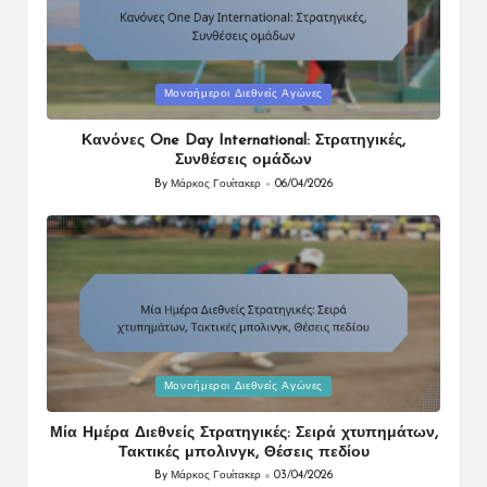
Posted
Μονοήμεροι Διεθνείς Αγώνες
in
Κανόνες One Day International: Στρατηγικές,
Συνθέσεις ομάδων
By
Μάρκος Γουίτακερ
06/04/2026
Posted
by
Posted
Μονοήμεροι Διεθνείς Αγώνες
in
Μία Ημέρα Διεθνείς Στρατηγικές: Σειρά χτυπημάτων,
Τακτικές μπολινγκ, Θέσεις πεδίου
By
Μάρκος Γουίτακερ
03/04/2026
Posted