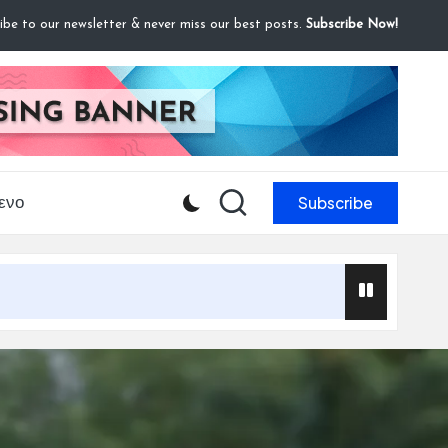
ibe to our newsletter & never miss our best posts.
Subscribe Now!
Subscribe
ενο
δίου
ς
 Παικτών