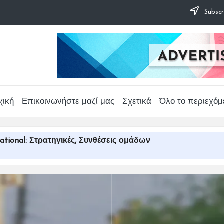
Subscr
χική
Επικοινωνήστε μαζί μας
Σχετικά
Όλο το περιεχόμ
ational: Στρατηγικές, Συνθέσεις ομάδων
ατηγικές: Σειρά χτυπημάτων, Τακτικές μπολινγκ, Θέσεις πε
γώνων: Εμβληματικά γήπεδα, Συνθήκες, Ιστορικοί αγώνε
κλήσεων: Καιρός, Συνθήκες Γηπέδου, Φυσική Κατάσταση